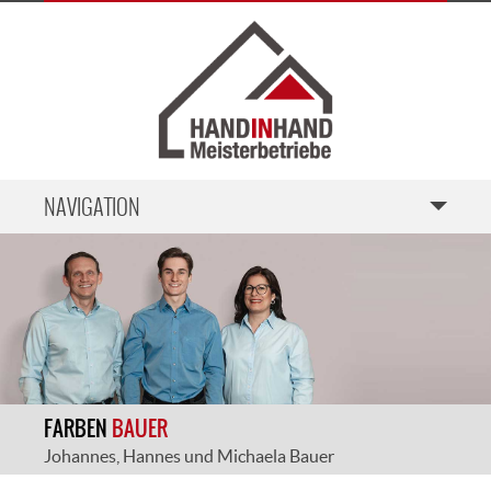
NAVIGATION
START
LEISTUNGEN
KONTAKT
SANITÄR
IMPRESSUM
FARBEN
BAUER
SATTLER
HEIZUNG
Johannes, Hannes und Michaela Bauer
EIGL
ELEKTRO