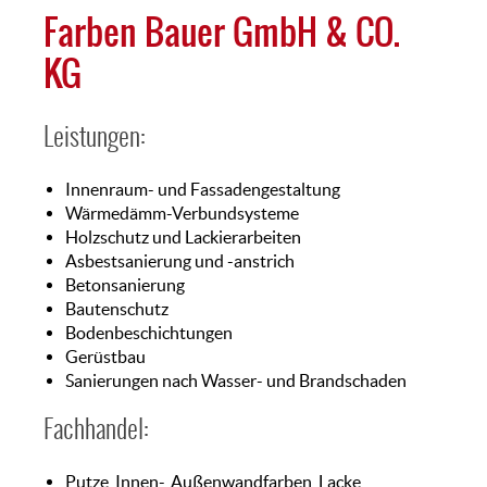
Farben Bauer GmbH & CO.
GRÖSCHL
MAURER
FLIESEN
KG
SPITZ
HOFMEIER
FARBEN
BAUER
BODEN
Leistungen:
BAUER
Innenraum- und Fassadengestaltung
HANSHANS
Wärmedämm-Verbundsysteme
Holzschutz und Lackierarbeiten
Asbestsanierung und -anstrich
Betonsanierung
Bautenschutz
Bodenbeschichtungen
Gerüstbau
Sanierungen nach Wasser- und Brandschaden
Fachhandel:
Putze, Innen-, Außenwandfarben, Lacke